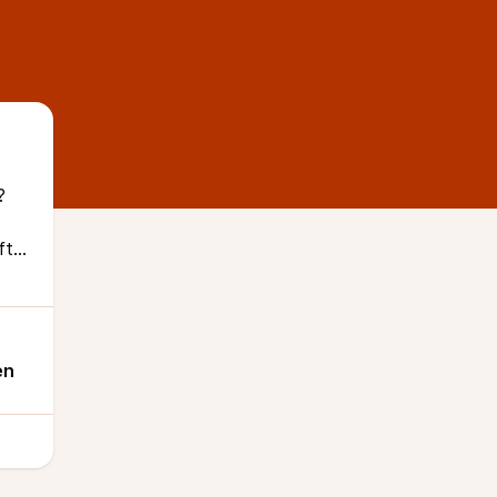
n?
ft
en