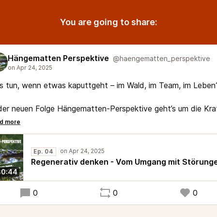
You are going to share:
Hängematten Perspektive
@haengematten_perspektive
s tun, wenn etwas kaputtgeht – im Wald, im Team, im Lebe
der neuen Folge Hängematten-Perspektive geht’s um die Kra
 Regeneration, die Weisheit der Systeme und was wir von
em zerzausten Biotop über Resilienz lernen können.
Ep. 04
Jetzt draußen denken und innen aufräumen!
Regenerativ denken - Vom Umgang mit Störung
30:44
0
0
0