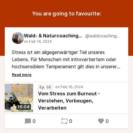
You are going to favourite:
Wald- & Naturcoaching Blog
@waldcoachingblog
Stress ist ein allgegenwärtiger Teil unseres
Lebens. Für Menschen mit introvertiertem oder
hochsensiblem Temperament gilt dies in unserer
mit Reizen überfluteten Realität mehr denn je.
Dabei ist Stress nicht in erster Linie etwas
Krankhaftes, sondern Teil einer physischen
Ep. 05
Vom Stress zum Burnout -
Reaktion unseres Körpers auf eine äußere
Verstehen, Vorbeugen,
Bedrohung.
16:04
Verarbeiten
#stress #burnout #coaching #naturcoaching
0
0
0